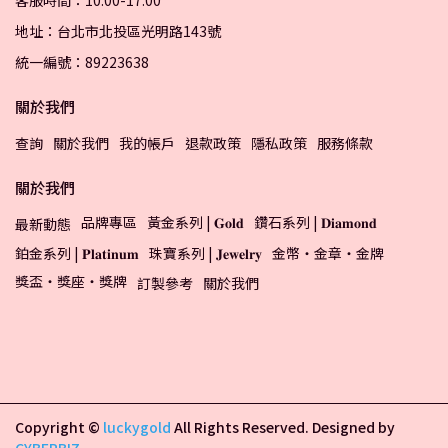
客服時間：10:00-17:00
地址：台北市北投區光明路143號
統一編號：89223638
關於我們
查詢
關於我們
我的帳戶
退款政策
隱私政策
服務條款
關於我們
品牌專區
黃金系列 | 𝐆𝐨𝐥𝐝
鑽石系列 | 𝐃𝐢𝐚𝐦𝐨𝐧𝐝
最新動態
鉑金系列 | 𝐏𝐥𝐚𝐭𝐢𝐧𝐮𝐦
珠寶系列 | 𝐉𝐞𝐰𝐞𝐥𝐫𝐲
金幣・金章・金牌
獎盃・獎座・獎牌
訂製參考
關於我們
Copyright ©
luckygold
All Rights Reserved.
Designed by