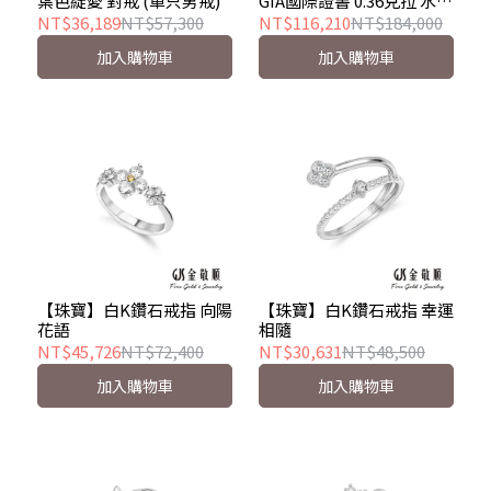
葉色綻愛 對戒 (單只男戒)
GIA國際證書 0.36克拉 水滴
型粉鑽 稀望
NT$36,189
NT$57,300
NT$116,210
NT$184,000
加入購物車
加入購物車
【珠寶】白K鑽石戒指 向陽
【珠寶】白K鑽石戒指 幸運
花語
相隨
NT$45,726
NT$72,400
NT$30,631
NT$48,500
加入購物車
加入購物車