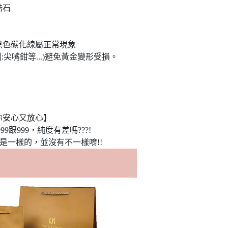
鋯石
黑色碳化線屬正常現象
尖嘴鉗等...)避免黃金變形受損。
你安心又放心】
9跟999，純度有差嗎???!
是一樣的，並沒有不一樣唷!!