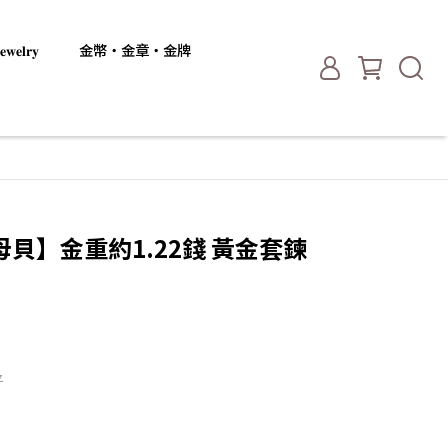
𝐞𝐥𝐫𝐲
金幣・金章・金牌
貝】金重約1.22錢 黃金套鍊
7