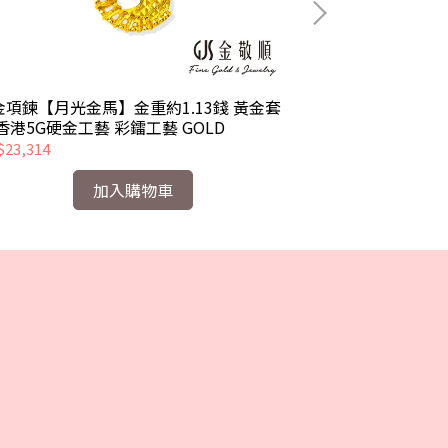
金項鍊【月光金馬】金重約1.13錢 黃金套
黃金項鍊【時尚金
香港5G硬金工藝 彩鐳工藝 GOLD
鍊 香港5G硬金工
23,314
NT$22,768
加入購物車