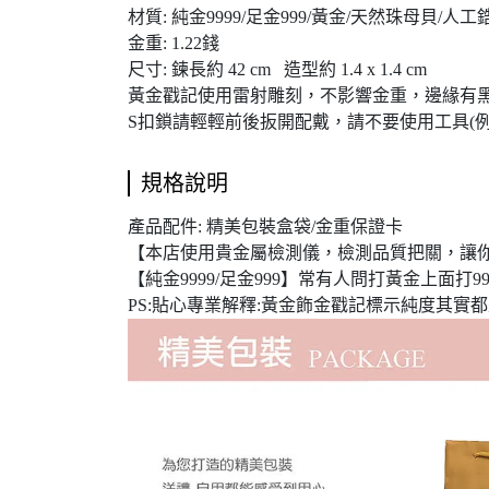
材質: 純金9999/足金999/黃金/天然珠母貝/人工
金重: 1.22錢
尺寸: 鍊長約 42 cm 造型約 1.4 x 1.4 cm
黃金戳記使用雷射雕刻，不影響金重，邊緣有
S扣鎖請輕輕前後扳開配戴，請不要使用工具(例:
規格說明
產品配件: 精美包裝盒袋/金重保證卡
【本店使用貴金屬檢測儀，檢測品質把關，讓
【純金9999/足金999】常有人問打黃金上面打999
PS:貼心專業解釋:黃金飾金戳記標示純度其實都