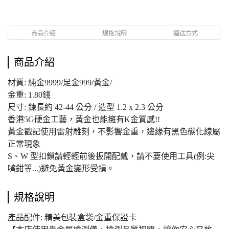
商品介紹
規格說明
運送方式
商品介紹
材質: 純金9999/足金999/黃金/
金重: 1.80錢
尺寸: 鍊長約 42-44 公分 / 造型 1.2 x 2.3 公分
香港5G硬金工藝，黃金也能擁有K金質感!!
黃金戳記使用雷射雕刻，不影響金重，邊緣有黑色碳化線屬
正常現象
S、W 型扣鎖請輕輕前後扳開配戴，請不要使用工具(例:尖
嘴鉗等...)避免黃金變形受損。
規格說明
產品配件: 精美包裝盒袋/金重保證卡