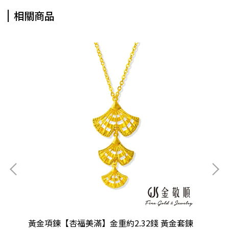
相關商品
鍊
黃金項鍊【杏福美滿】金重約2.32錢 黃金套鍊
黃