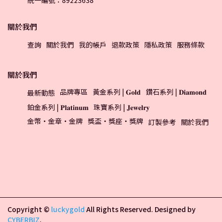
統一編號：89223638
關於我們
查詢
關於我們
我的帳戶
退款政策
隱私政策
服務條款
關於我們
品牌專區
黃金系列 | 𝐆𝐨𝐥𝐝
鑽石系列 | 𝐃𝐢𝐚𝐦𝐨𝐧𝐝
最新動態
鉑金系列 | 𝐏𝐥𝐚𝐭𝐢𝐧𝐮𝐦
珠寶系列 | 𝐉𝐞𝐰𝐞𝐥𝐫𝐲
金幣・金章・金牌
獎盃・獎座・獎牌
訂製參考
關於我們
Copyright ©
luckygold
All Rights Reserved.
Designed by
CYBERBIZ
.