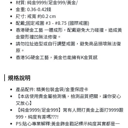
材質: 純金9999/足金999/黃金/
金重: 0.36-0.42錢
尺寸: 戒寬 約0.2 cm
配戴;固定戒圍 #3 - #8.75 (國際戒圍)
香港硬金工藝 一體成形，配戴避免大力碰撞，造成黃
金變形撞凹無法修復。
請勿拉扯造型或自行調整戒圍，避免商品損壞無法復
原。
香港5G硬金工藝，黃金也能擁有K金質感
規格說明
產品配件: 精美包裝盒袋/金重保證卡
【本店使用貴金屬檢測儀，檢測品質把關，讓你安心
又放心】
【純金9999/足金999】常有人問打黃金上面打9999跟
999，純度有差嗎???!
PS:貼心專業解釋:黃金飾金戳記標示純度其實都是一