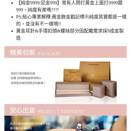
【純金9999/足金999】常有人問打黃金上面打9999跟
999，純度有差嗎???!
PS:貼心專業解釋:黃金飾金戳記標示純度其實都是一樣
的，並沒有不一樣唷!!
黃金耳針&手環扣頭&螺絲部分因配戴需求採9成金製
造