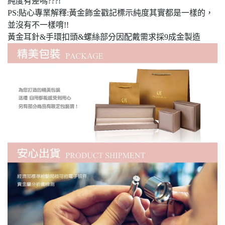
純度有差嗎???!
PS:貼心專業解釋:黃金飾金戳記標示純度其實都是一樣的，
並沒有不一樣唷!!
黃金耳針&手環扣頭&螺絲部分因配戴需求採9成金製造