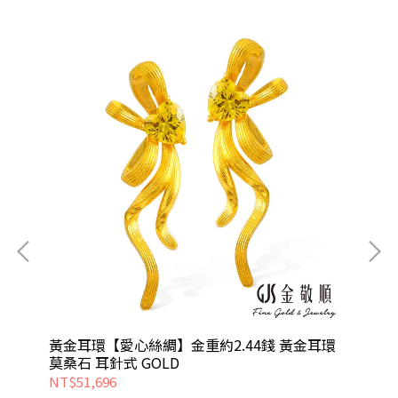
莫桑
黃金耳環【愛心絲綢】金重約2.44錢 黃金耳環
黃
莫桑石 耳針式 GOLD
NT$51,696
NT