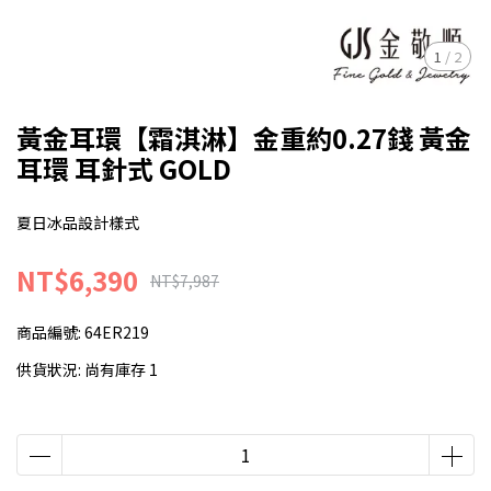
1
/
2
黃金耳環【霜淇淋】金重約0.27錢 黃金
耳環 耳針式 GOLD
夏日冰品設計樣式
NT$6,390
NT$7,987
商品編號:
64ER219
供貨狀況:
尚有庫存 1