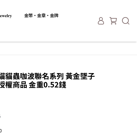
𝐞𝐥𝐫𝐲
金幣・金章・金牌
定 貓貓蟲咖波聯名系列 黃金墜子
權商品 金重0.52錢
5
0