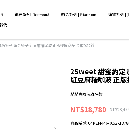
𝐝
鑽石系列 | 𝐃𝐢𝐚𝐦𝐨𝐧𝐝
鉑金系列 | 𝐏𝐥𝐚𝐭𝐢𝐧𝐮𝐦
珠寶系列 | 𝐉𝐞𝐰
我們
波聯名系列 黃金墜子 紅豆麻糬咖波 正版授權商品 金重0.52錢
2Sweet 甜蜜約
紅豆麻糬咖波 正版授
貓貓蟲咖波聯名款
NT$18,780
NT$23,47
商品編號:
64PEM446-0.52-1878