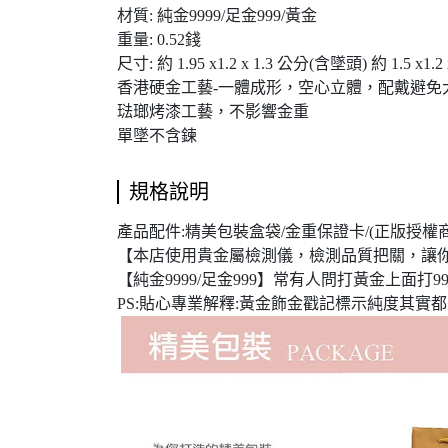
材質: 純金9999/足金999/黃金
重量: 0.52錢
尺寸: 約 1.95 x1.2 x 1.3 公分(含墜頭) 約 1.5 x1
香港硬金工藝-一體成形，空心立體，配戴避免
琺瑯烤漆工藝，不影響金重
單墜不含鍊
規格說明
產品配件:精美包裝盒袋/金重保證卡/(正版授權商
【本店使用貴金屬檢測儀，檢測品質把關，讓
【純金9999/足金999】常有人問打黃金上面打999
PS:貼心專業解釋:黃金飾金戳記標示純度其實都