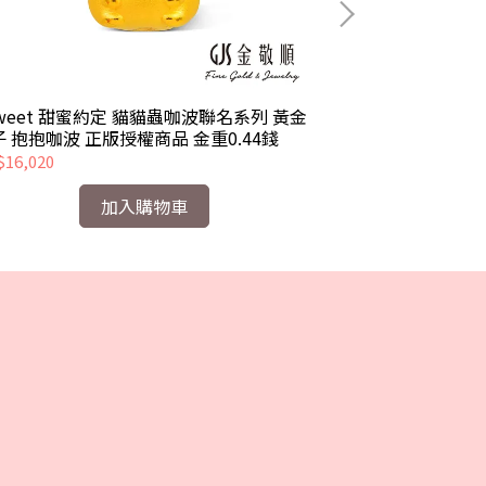
Sweet 甜蜜約定 貓貓蟲咖波聯名系列 黃金
2Sweet 甜蜜
子 抱抱咖波 正版授權商品 金重0.44錢
墜子 愛心咖波 正
16,020
NT$19,800
加入購物車