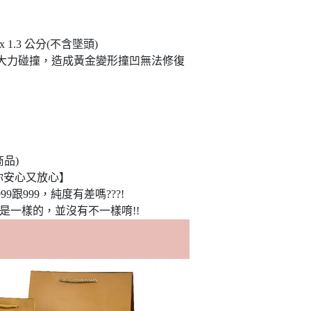
.2 x 1.3 公分(不含墜頭)
大力碰撞，造成黃金變形撞凹無法修復
品)
你安心又放心】
9跟999，純度有差嗎???!
是一樣的，並沒有不一樣唷!!