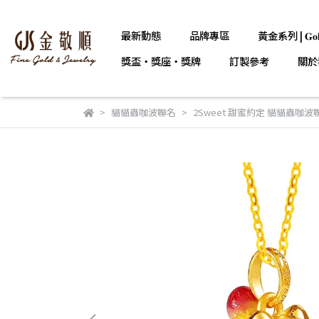
最新動態
品牌專區
黃金系列 | 𝐆𝐨𝐥
獎盃・獎座・獎牌
訂製參考
關於
貓貓蟲咖波聯名
2Sweet 甜蜜約定 貓貓蟲咖