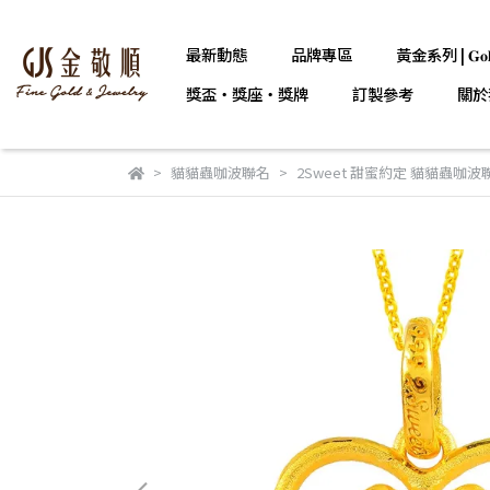
最新動態
品牌專區
黃金系列 | 𝐆𝐨𝐥
獎盃・獎座・獎牌
訂製參考
關於
貓貓蟲咖波聯名
2Sweet 甜蜜約定 貓貓蟲咖波