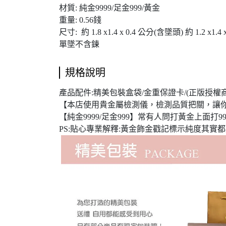
材質: 純金9999/足金999/黃金
重量: 0.56錢
尺寸: 約 1.8 x1.4 x 0.4 公分(含墜頭) 約 1.2 x1.
單墜不含鍊
規格說明
產品配件:精美包裝盒袋/金重保證卡/(正版授權商
【本店使用貴金屬檢測儀，檢測品質把關，讓
【純金9999/足金999】常有人問打黃金上面打999
PS:貼心專業解釋:黃金飾金戳記標示純度其實都