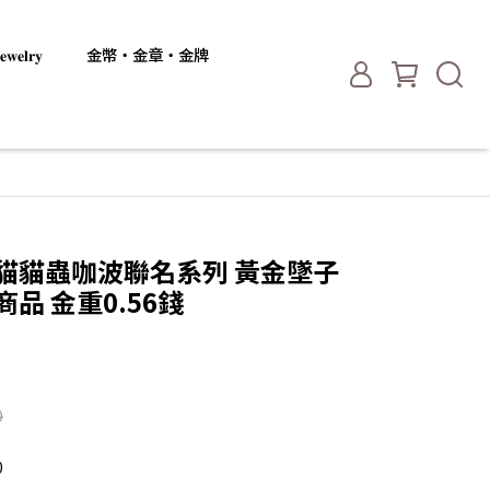
𝐞𝐥𝐫𝐲
金幣・金章・金牌
定 貓貓蟲咖波聯名系列 黃金墜子
品 金重0.56錢
0
0