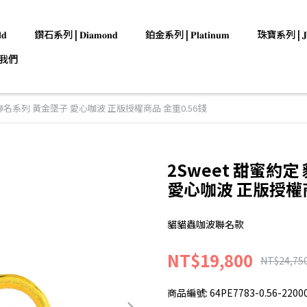
𝐝
鑽石系列 | 𝐃𝐢𝐚𝐦𝐨𝐧𝐝
鉑金系列 | 𝐏𝐥𝐚𝐭𝐢𝐧𝐮𝐦
珠寶系列 | 𝐉𝐞𝐰
我們
聯名系列 黃金墜子 愛心咖波 正版授權商品 金重0.56錢
2Sweet 甜蜜約
愛心咖波 正版授權商
貓貓蟲咖波聯名款
NT$19,800
NT$24,75
商品編號:
64PE7783-0.56-2200