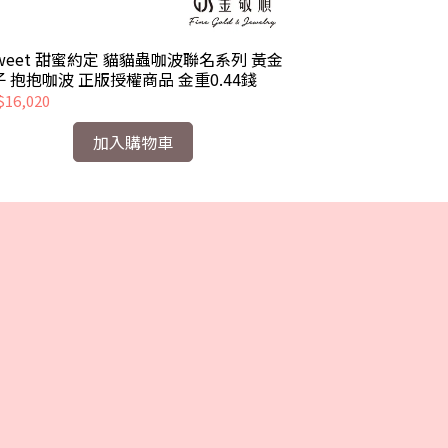
Sweet 甜蜜約定 貓貓蟲咖波聯名系列 黃金
2Sweet 甜蜜
子 抱抱咖波 正版授權商品 金重0.44錢
墜子 紅豆麻糬咖
16,020
NT$18,780
加入購物車