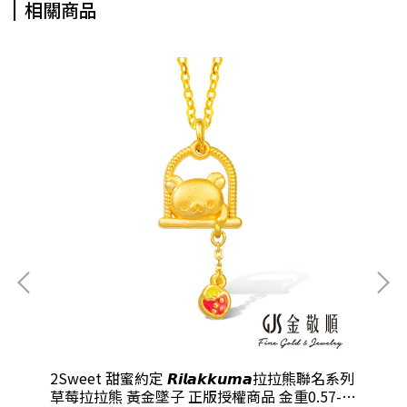
相關商品
名系列
2Sweet 甜蜜約定 𝙍𝙞𝙡𝙖𝙠𝙠𝙪𝙢𝙖拉拉熊聯名系列
2S
97錢
草莓拉拉熊 黃金墜子 正版授權商品 金重0.57-
拉拉熊