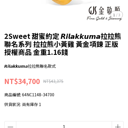
1
/
3
2Sweet 甜蜜約定 𝙍𝙞𝙡𝙖𝙠𝙠𝙪𝙢𝙖拉拉熊
聯名系列 拉拉熊小黃雞 黃金項鍊 正版
授權商品 金重1.16錢
𝙍𝙞𝙡𝙖𝙠𝙠𝙪𝙢𝙖拉拉熊聯名款式
NT$34,700
NT$43,375
商品編號:
64NC1148-34700
供貨狀況:
尚有庫存 1