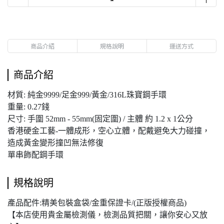
商品介紹
規格說明
運送方式
商品介紹
材質: 純金9999/足金999/黃金/316L珠寶鋼手環
重量: 0.27錢
尺寸: 手圍 52mm - 55mm(固定圍) / 主體 約 1.2 x 1公分
香港硬金工藝-一體成形，空心立體，配戴避免大力碰撞，
造成黃金變形撞凹無法修復
單串飾配鋼手環
規格說明
產品配件:精美包裝盒袋/金重保證卡/(正版授權商品)
【本店使用貴金屬檢測儀，檢測品質把關，讓你安心又放