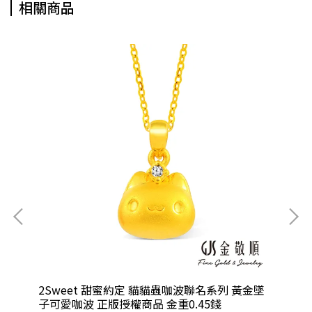
相關商品
墜
2Sweet 甜蜜約定 貓貓蟲咖波聯名系列 黃金墜
2
子可愛咖波 正版授權商品 金重0.45錢
子