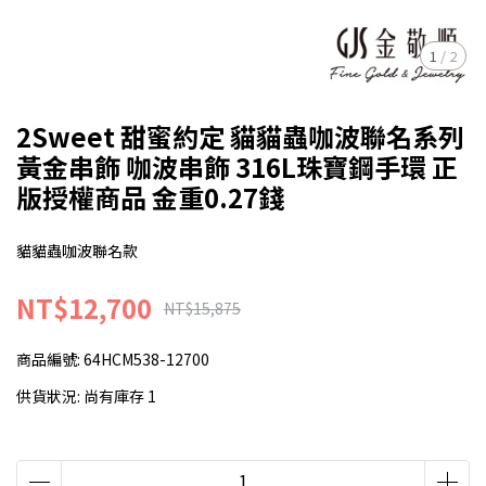
1
/
2
2Sweet 甜蜜約定 貓貓蟲咖波聯名系列
黃金串飾 咖波串飾 316L珠寶鋼手環 正
版授權商品 金重0.27錢
貓貓蟲咖波聯名款
NT$12,700
NT$15,875
商品編號:
64HCM538-12700
供貨狀況:
尚有庫存 1