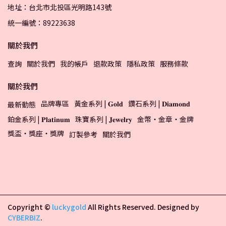
地址：台北市北投區光明路143號
統一編號：89223638
關於我們
查詢
關於我們
我的帳戶
退款政策
隱私政策
服務條款
關於我們
品牌專區
黃金系列 | 𝐆𝐨𝐥𝐝
鑽石系列 | 𝐃𝐢𝐚𝐦𝐨𝐧𝐝
最新動態
鉑金系列 | 𝐏𝐥𝐚𝐭𝐢𝐧𝐮𝐦
珠寶系列 | 𝐉𝐞𝐰𝐞𝐥𝐫𝐲
金幣・金章・金牌
獎盃・獎座・獎牌
訂製參考
關於我們
Copyright ©
luckygold
All Rights Reserved.
Designed by
CYBERBIZ
.