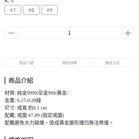
#7
#8
#9
商品介紹
規格說明
運送方式
商品介紹
材質: 純金9999/足金999/黃金/
金重: 0.27-0.28錢
尺寸: 戒寬 約0.1 cm
配戴; 戒圍 #7-#9 (固定戒圍)
配戴避免大力碰撞，造成黃金變形撞凹無法修復。