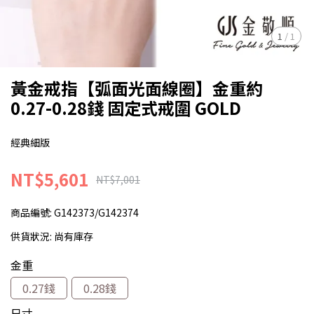
1
/
1
黃金戒指【弧面光面線圈】金重約
0.27-0.28錢 固定式戒圍 GOLD
經典細版
NT$5,601
NT$7,001
商品編號:
G142373/G142374
供貨狀況:
尚有庫存
金重
0.27錢
0.28錢
尺寸