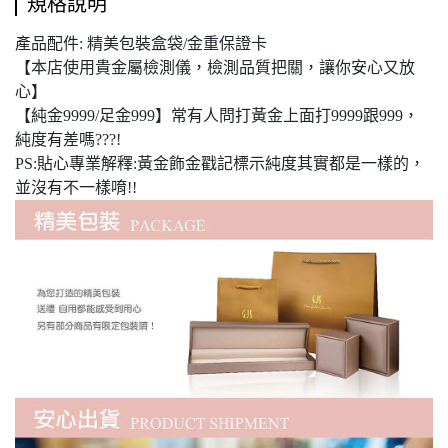
規格說明
產品配件: 精美包裝盒袋/金重保證卡
【本店使用貴金屬檢測儀，檢測品質把關，讓你安心又放
心】
【純金9999/足金999】常有人問打黃金上面打9999跟999，
純度有差嗎???!
PS:貼心專業解釋:黃金飾金戳記標示純度其實都是一樣的，
並沒有不一樣唷!!