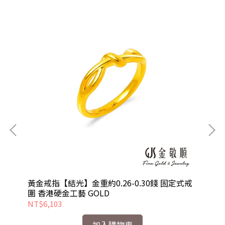
式戒
黃金戒指【結光】金重約0.26-0.30錢 固定式戒
黃
圍 香港硬金工藝 GOLD
圍
NT$6,103
NT
加入購物車