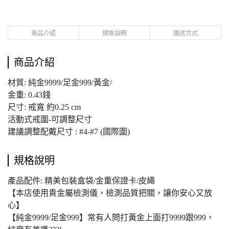
商品介紹
規格說明
運送方式
商品介紹
材質: 純金9999/足金999/黃金/
金重: 0.43錢
尺寸: 戒寬 約0.25 cm
活動式戒圍-可調整尺寸
建議調整配戴尺寸 : #4-#7 (國際圍)
規格說明
產品配件: 精美包裝盒袋/金重保證卡/皮繩
【本店使用貴金屬檢測儀，檢測品質把關，讓你安心又放
心】
【純金9999/足金999】常有人問打黃金上面打9999跟999，