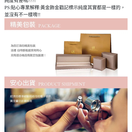
純度有差嗎???!
PS:貼心專業解釋:黃金飾金戳記標示純度其實都是一樣的，
並沒有不一樣唷!!