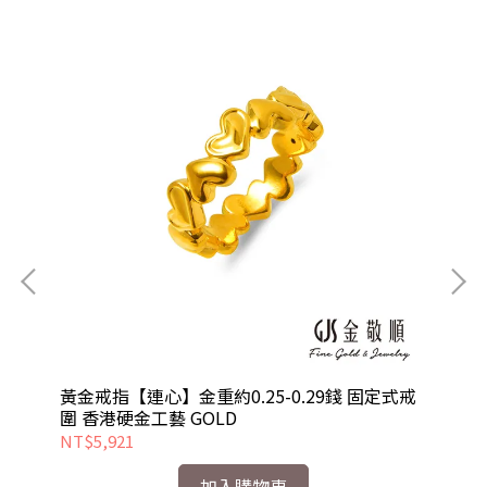
圍
黃金戒指【連心】金重約0.25-0.29錢 固定式戒
黃
圍 香港硬金工藝 GOLD
戒
NT$5,921
NT
加入購物車