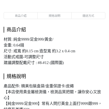
商品介紹
規格說明
運送方式
商品介紹
材質: 純金9999/足金999/黃金/
金重: 0.64錢
尺寸: 戒寬 約0.15 cm 造型寬 約3.2 x 0.4 cm
活動式戒圍-可調整尺寸
建議調整配戴尺寸 : #8-#12 (國際圍)
規格說明
產品配件: 精美包裝盒袋/金重保證卡/皮繩
【本店使用貴金屬檢測儀，檢測品質把關，讓你安心又放
心】
【純金9999/足金999】常有人問打黃金上面打9999跟999，