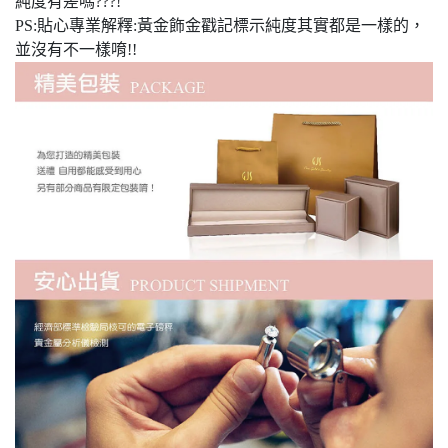
純度有差嗎???!
PS:貼心專業解釋:黃金飾金戳記標示純度其實都是一樣的，
並沒有不一樣唷!!