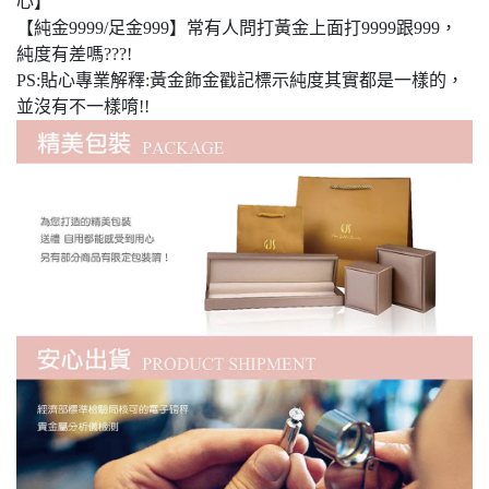
心】
【純金9999/足金999】常有人問打黃金上面打9999跟999，
純度有差嗎???!
PS:貼心專業解釋:黃金飾金戳記標示純度其實都是一樣的，
並沒有不一樣唷!!