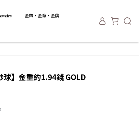
𝐞𝐥𝐫𝐲
金幣・金章・金牌
】金重約1.94錢 GOLD
3