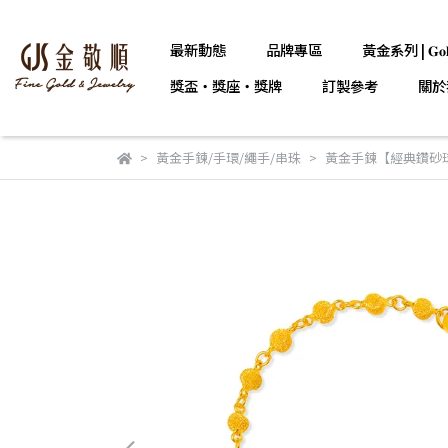
最新動態
品牌專區
黃金系列 | 𝐆𝐨𝐥
獎盃・獎座・獎牌
訂製參考
關於
黃金手鍊/手環/繩手/串珠
黃金手鍊【經典鑽砂球】