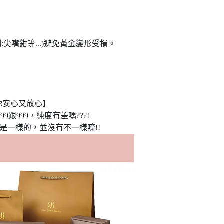
尖嘴鉗等...)避免黃金變形受損。
你安心又放心】
9跟999，純度有差嗎???!
是一樣的，並沒有不一樣唷!!