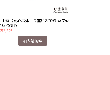
金手鍊【愛心串連】金重約2.70錢 香港硬
黃金手鍊【古法鑰
金工藝 GOLD
1.09錢 香
52,326
NT$22,404
加入購物車