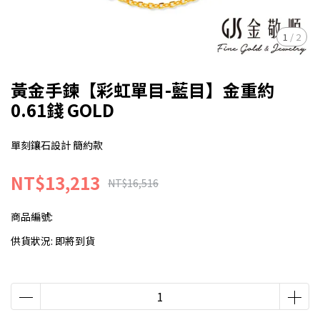
1
/
2
黃金手鍊【彩虹單目-藍目】金重約
0.61錢 GOLD
單刻鑲石設計 簡約款
NT$13,213
NT$16,516
商品編號:
供貨狀況:
即將到貨