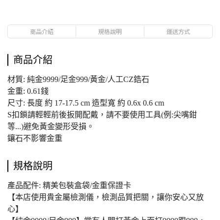
商品介紹
規格說明
運送方式
商品介紹
材質: 純金9999/足金999/黃金/人工CZ鋯石
金重: 0.61錢
尺寸: 長度 約 17-17.5 cm 造型寬 約 0.6x 0.6 cm
S扣鎖請輕輕前後扳開配戴，請不要使用工具(例:尖嘴鉗
等...)避免黃金變形受損。
鑲石不影響金重
規格說明
產品配件: 精美包裝盒袋/金重保證卡
【本店使用貴金屬檢測儀，檢測品質把關，讓你安心又放
心】