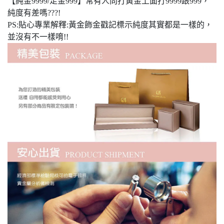
【純金9999/足金999】常有人問打黃金上面打9999跟999，
純度有差嗎???!
PS:貼心專業解釋:黃金飾金戳記標示純度其實都是一樣的，
並沒有不一樣唷!!