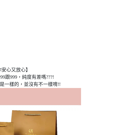
你安心又放心】
9跟999，純度有差嗎???!
是一樣的，並沒有不一樣唷!!