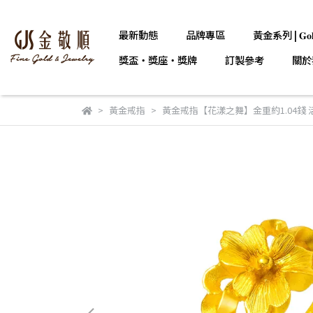
最新動態
品牌專區
黃金系列 | 𝐆𝐨𝐥
獎盃・獎座・獎牌
訂製參考
關於
黃金戒指
黃金戒指【花漾之舞】金重約1.04錢 活