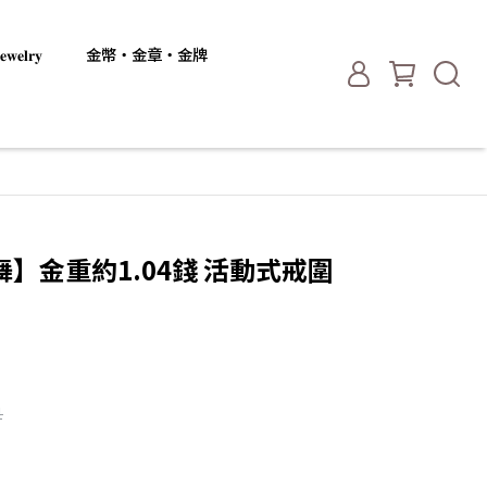
𝐞𝐥𝐫𝐲
金幣・金章・金牌
】金重約1.04錢 活動式戒圍
1