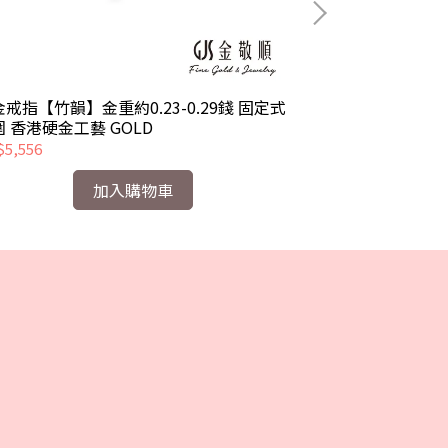
戒指【竹韻】金重約0.23-0.29錢 固定式
黃金戒指【雙環結
戒圍 香港硬金工藝 GOLD
圍 香港硬金工藝 
5,556
NT$6,831
加入購物車