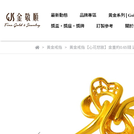
最新動態
品牌專區
黃金系列 | 𝐆𝐨𝐥
獎盃・獎座・獎牌
訂製參考
關於
黃金戒指
黃金戒指【心花怒放】金重約0.65錢 活