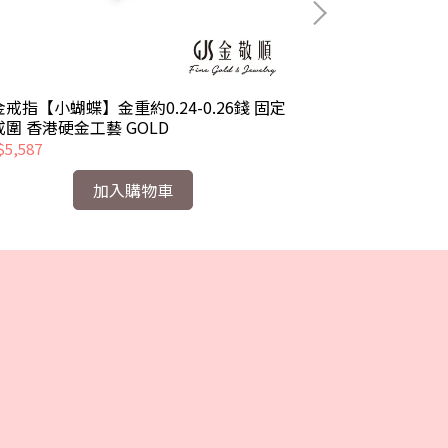
戒指【小蝴蝶】金重約0.24-0.26錢 固定
黃金戒指【竹韻】金
戒圍 香港硬金工藝 GOLD
戒圍 香港硬金
5,587
NT$5,411
加入購物車