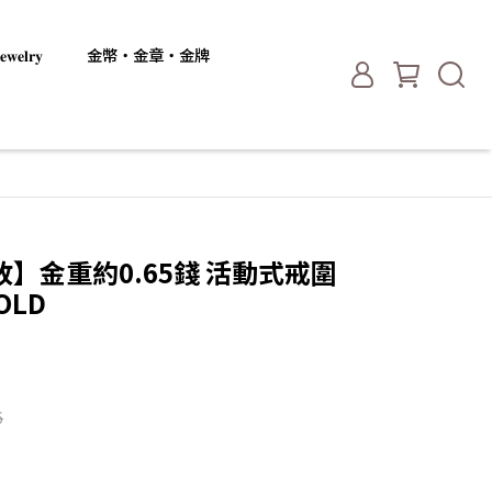
𝐞𝐥𝐫𝐲
金幣・金章・金牌
】金重約0.65錢 活動式戒圍
OLD
6