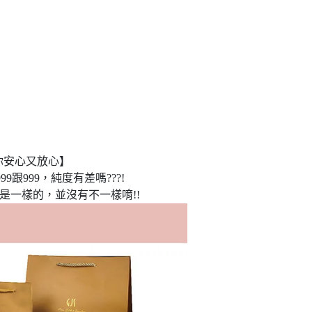
你安心又放心】
9跟999，純度有差嗎???!
是一樣的，並沒有不一樣唷!!