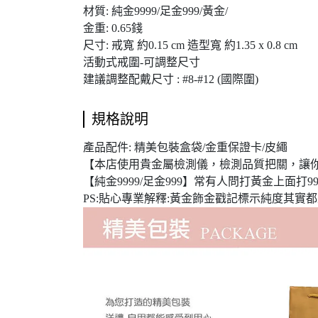
材質: 純金9999/足金999/黃金/
金重: 0.65錢
尺寸: 戒寬 約0.15 cm 造型寬 約1.35 x 0.8 cm
活動式戒圍-可調整尺寸
建議調整配戴尺寸 : #8-#12 (國際圍)
規格說明
產品配件: 精美包裝盒袋/金重保證卡/皮繩
【本店使用貴金屬檢測儀，檢測品質把關，讓
【純金9999/足金999】常有人問打黃金上面打999
PS:貼心專業解釋:黃金飾金戳記標示純度其實都