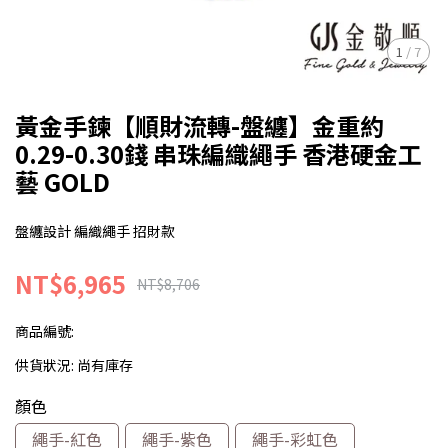
1
/
7
黃金手鍊【順財流轉-盤纏】金重約
0.29-0.30錢 串珠編織繩手 香港硬金工
藝 GOLD
盤纏設計 編織繩手 招財款
NT$6,965
NT$8,706
商品編號:
供貨狀況:
尚有庫存
顏色
繩手-紅色
繩手-紫色
繩手-彩虹色