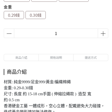
金重
0.29錢
0.30錢
商品介紹
規格說明
運送方式
商品介紹
材質: 純金9999/足金999/黃金/編織棉繩
金重: 0.29-0.30錢
尺寸: 長度 約 15-18 cm手圍 ( 伸縮拉繩款 ) 造型 寬
約 0.5 cm
香港硬金工藝 一體成形，空心立體，配戴避免大力碰撞，
造成黃金變形撞凹無法修復。