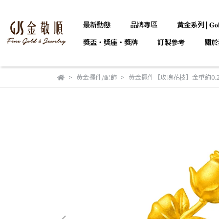
最新動態
品牌專區
黃金系列 | 𝐆𝐨𝐥
獎盃・獎座・獎牌
訂製參考
關於
黃金擺件/配飾
黃金擺件【玫瑰花枝】金重約0.27-