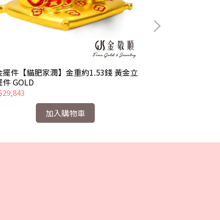
金擺件【貓肥家潤】金重約1.53錢 黃金立
黃金擺件【 把把
件 GOLD
錢 黃金立體擺件 
29,843
NT$31,461
加入購物車