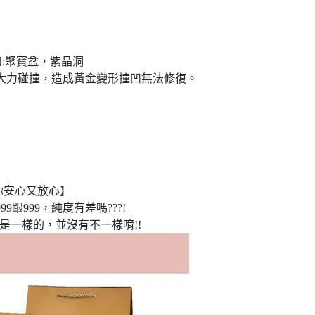
如:聚寶盆，紫晶洞
大力碰撞，造成黃金變形撞凹無法修復。
你安心又放心】
9跟999，純度有差嗎???!
是一樣的，並沒有不一樣唷!!