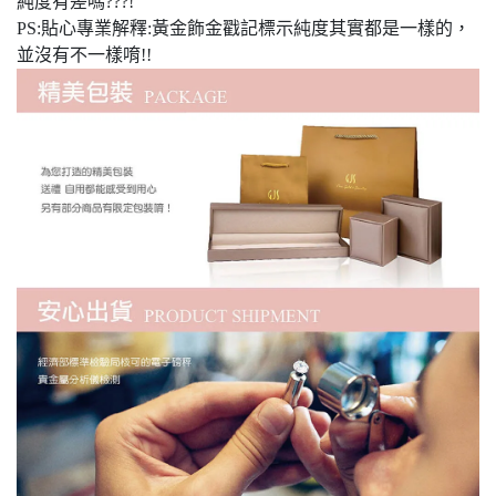
純度有差嗎???!
PS:貼心專業解釋:黃金飾金戳記標示純度其實都是一樣的，
並沒有不一樣唷!!