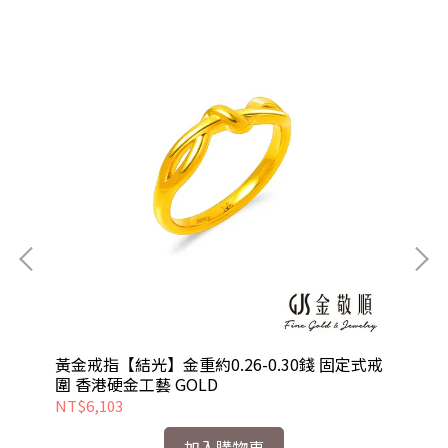
式戒
黃金戒指【結光】金重約0.26-0.30錢 固定式戒
黃
圍 香港硬金工藝 GOLD
圍
NT$6,103
NT
加入購物車