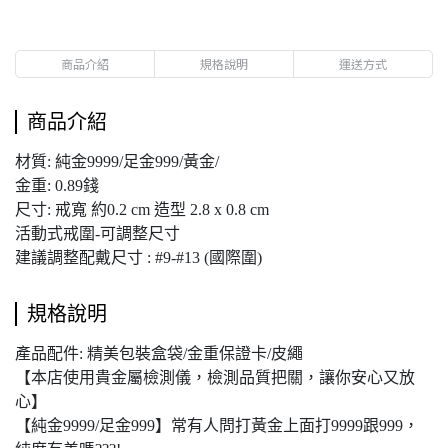
商品介紹
規格說明
運送方式
商品介紹
材質: 純金9999/足金999/黃金/
金重: 0.89錢
尺寸: 戒寬 約0.2 cm 造型 2.8 x 0.8 cm
活動式戒圍-可調整尺寸
建議調整配戴尺寸 : #9-#13 (國際圍)
規格說明
產品配件: 精美包裝盒袋/金重保證卡/皮繩
【本店使用貴金屬檢測儀，檢測品質把關，讓你安心又放
心】
【純金9999/足金999】常有人問打黃金上面打9999跟999，