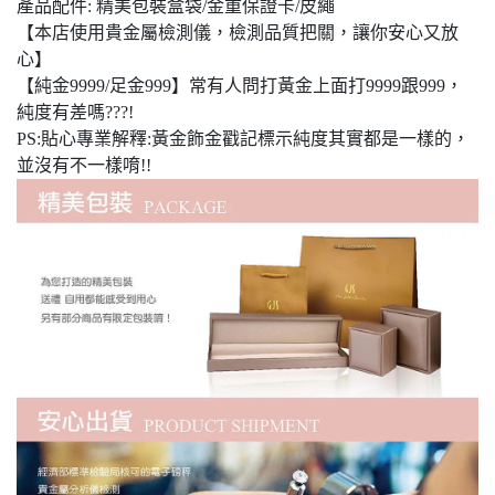
產品配件: 精美包裝盒袋/金重保證卡/皮繩
【本店使用貴金屬檢測儀，檢測品質把關，讓你安心又放
心】
【純金9999/足金999】常有人問打黃金上面打9999跟999，
純度有差嗎???!
PS:貼心專業解釋:黃金飾金戳記標示純度其實都是一樣的，
並沒有不一樣唷!!