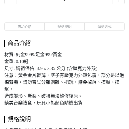
商品介紹
規格說明
運送方式
商品介紹
材質: 純金9999/足金999/黃金
金重: 0.10錢
尺寸: 媽祖保佑- 3.9 x 3.35 公分 (含壓克力外殼)
注意：黃金金片輕薄，墜子有壓克力外殼包覆，部分是以泡
棉背襯，請勿嘗試分離剝離、把玩，避免掉落、擠壓、撞
擊，
造成變形、斷裂、破損無法維修復原。
精美音樂禮盒，玩具小熊顏色隨機出貨
規格說明