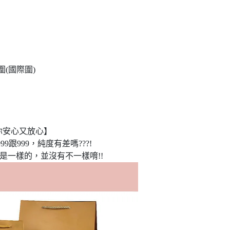
戒圍(國際圍)
你安心又放心】
9跟999，純度有差嗎???!
是一樣的，並沒有不一樣唷!!