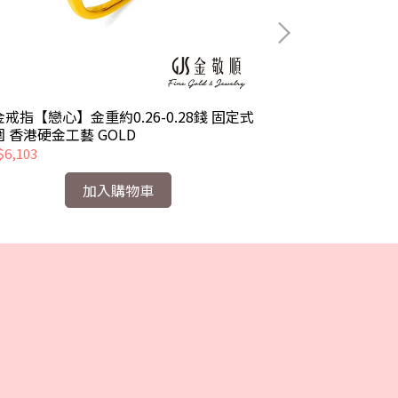
戒指【戀心】金重約0.26-0.28錢 固定式
黃金戒指【財源滾滾】
 香港硬金工藝 GOLD
錢 固定式戒圍 香
6,103
NT$18,494
加入購物車