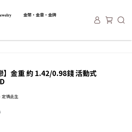
𝐞𝐥𝐫𝐲
金幣・金章・金牌
重 約 1.42/0.98錢 活動式
D
、定情此生
0