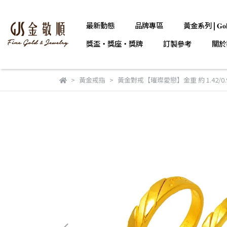
最新動態
品牌專區
黃金系列 | 𝐆𝐨𝐥
獎盃・獎座・獎牌
訂製參考
關於
黃金戒指
黃金對戒【璀璨愛戀】金重 約 1.42/0.