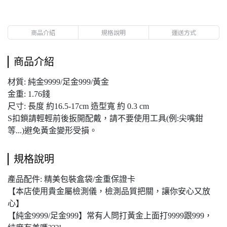
商品介紹
規格說明
運送方式
商品介紹
材質: 純金9999/足金999/黃金
金重: 1.76錢
尺寸: 長度 約16.5-17cm 造型寬 約 0.3 cm
S扣鎖請輕輕前後扳開配戴，請不要使用工具(例:尖嘴鉗
等...)避免黃金變形受損。
規格說明
產品配件: 精美包裝盒袋/金重保證卡
【本店使用貴金屬檢測儀，檢測品質把關，讓你安心又放
心】
【純金9999/足金999】常有人問打黃金上面打9999跟999，