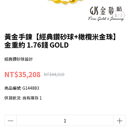
1
/
2
黃金手鍊【經典鑽砂球+橄欖米金珠】
金重約 1.76錢 GOLD
經典鑽砂球設計
NT$35,208
NT$44,010
商品編號:
G144883
供貨狀況:
尚有庫存 1