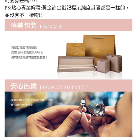
純度有差嗎???!
PS:貼心專業解釋:黃金飾金戳記標示純度其實都是一樣的，
並沒有不一樣唷!!