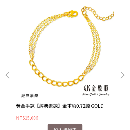
黃金手鍊【經典素鍊】金重約0.72錢 GOLD
黃
GO
NT$15,006
NT
加入購物車