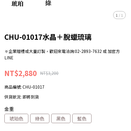
1
/
1
CHU-01017水晶＋脫蠟琉璃
⛧企業贈禮或大量訂製，歡迎來電洽詢:02-2893-7632 或 加官方
LINE
NT$2,880
NT$3,200
商品編號:
CHU-01017
供貨狀況:
即將到貨
金重
琥珀色
綠色
黑色
藍色