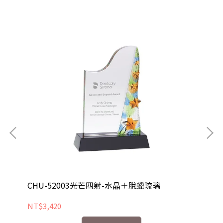
CHU-52003光芒四射-水晶＋脫蠟琉璃
CH
NT$3,420
NT