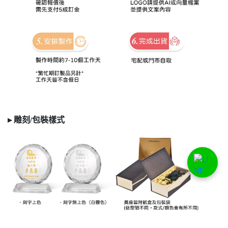
▸ 雕刻/
包裝樣式