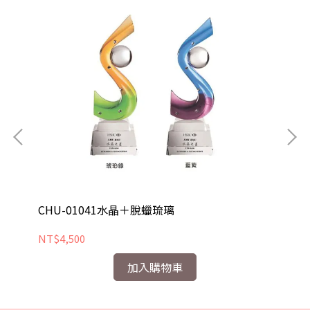
CHU-01041水晶＋脫蠟琉璃
C
NT$4,500
NT
加入購物車