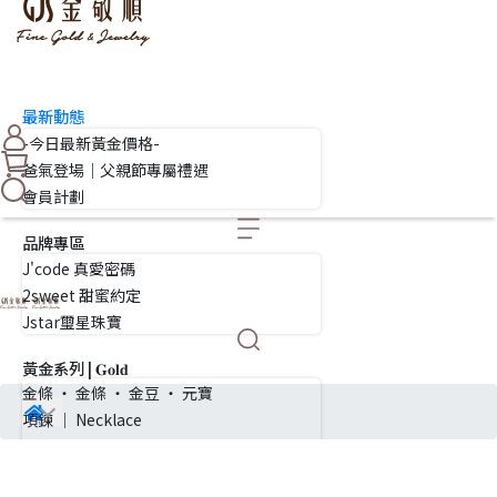
最新動態
-今日最新黃金價格-
爸氣登場｜父親節專屬禮遇
會員計劃
品牌專區
J'code 真愛密碼
2sweet 甜蜜約定
Jstar璽星珠寶
黃金系列 | 𝐆𝐨𝐥𝐝
金條 ・ 金條 ・ 金豆 ・ 元寶
項鍊 ｜ Necklace
套鍊 ｜ Pendant necklace
手環 ・ 手鍊・編織繩手・串珠手鍊