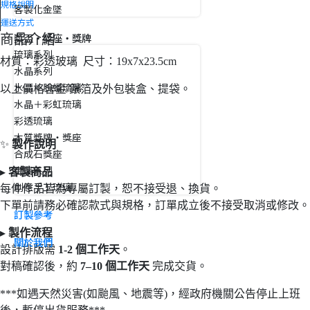
規格說明
客製化金墜
運送方式
獎盃・獎座・獎牌
商品介紹
琉璃系列
材質：彩透玻璃 尺寸：19x7x23.5cm
水晶系列
水晶＋脫蠟琉璃
以上價格含金/銀箔及外包裝盒、提袋。
水晶＋彩虹琉璃
彩透琉璃
木質獎牌・獎座
✨
製作說明
合成石獎座
金屬系列
▸
客製商品
創意手工琉璃
每件作品皆為專屬訂製，恕不接受退
、換貨。
下單前請務必確認款式與規格，訂單成立後不接受取消或修改。
訂製參考
▸
製作流程
關於我們
設計排版需
1-2
個工作天
。
對稿確認後，約
7
–10
個工作天
完成交貨。
***如遇天然災害(如颱風、地震等)，經政府機關公告停止上班