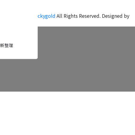
訂製參考
關於我們
Copyright ©
luckygold
All Rights Reserved.
Designed by
CYBERBIZ
.
新整理