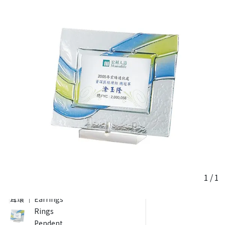
戒指 ｜ Rings
墜子｜Pendent
耳環 ｜ Earrings
彌月金飾 ｜ Baby Set Blessing
結婚套組 ｜ Wedding Set
黃金擺件・配飾
客製化黃金商品
鑽石系列 | 𝐃𝐢𝐚𝐦𝐨𝐧𝐝
耳環 ｜ Earrings
戒指 ｜ Rings
墜子 ｜ Pendent
項鍊 ｜ Necklace
套鍊 ｜ Pendant necklace
手環．手鍊 ｜Bracelet
1
/
1
鉑金系列 | 𝐏𝐥𝐚𝐭𝐢𝐧𝐮𝐦
耳環 ｜ Earrings
戒指 ｜ Rings
墜子 ｜ Pendent