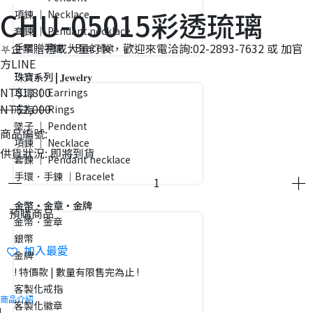
CHU-05015彩透琉璃
項鍊 ｜ Necklace
套鍊 ｜ Pendant necklace
⛧企業贈禮或大量訂製，歡迎來電洽詢:02-2893-7632 或 加官
手環．手鍊 ｜Bracelet
方LINE
珠寶系列 | 𝐉𝐞𝐰𝐞𝐥𝐫𝐲
NT$1,800
耳環 ｜ Earrings
NT$2,000
戒指 ｜ Rings
墜子 ｜ Pendent
商品編號:
項鍊 ｜ Necklace
供貨狀況:
即將到貨
套鍊 ｜ Pendant necklace
手環．手鍊 ｜Bracelet
金幣・金章・金牌
預購商品
金幣．金章
銀幣
加入最愛
金牌
! 特價款 | 數量有限售完為止 !
客製化戒指
商品介紹
客製化徽章