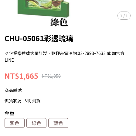
1
/
1
CHU-05061彩透琉璃
⛧企業贈禮或大量訂製，歡迎來電洽詢:02-2893-7632 或 加官方
LINE
NT$1,665
NT$1,850
商品編號:
供貨狀況:
即將到貨
金重
紫色
綠色
藍色