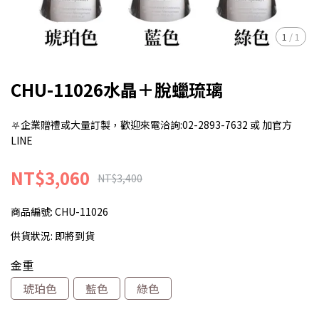
1
/
1
CHU-11026水晶＋脫蠟琉璃
⛧企業贈禮或大量訂製，歡迎來電洽詢:02-2893-7632 或 加官方
LINE
NT$3,060
NT$3,400
商品編號:
CHU-11026
供貨狀況:
即將到貨
金重
琥珀色
藍色
綠色