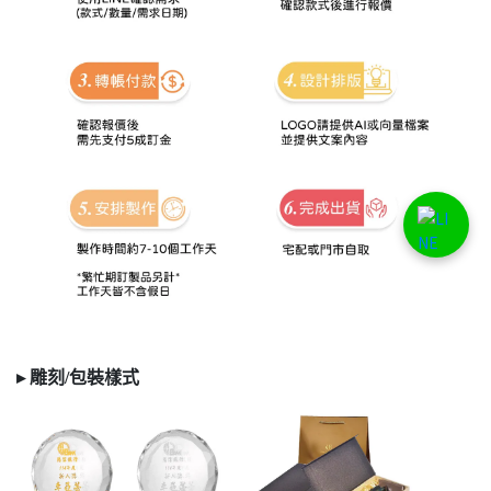
▸ 雕刻/
包裝樣式