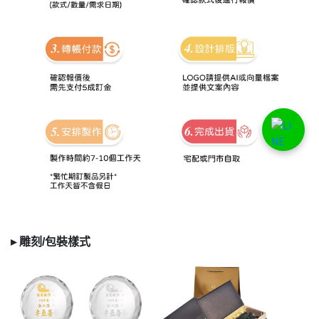
▸
雕刻/
包裝樣式