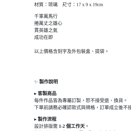
材質：琉璃 尺寸：17 x 9 x 19cm
千軍萬馬行
捲萬丈之雄心
貫英雄之氣
成功在即
以上價格含刻字及外包裝盒、提袋。
✨
製作說明
▸
客製商品
每件作品皆為專屬訂製，恕不接受退
、換貨。
下單前請務必確認款式與規格，訂單成立後不
▸
製作流程
設計排版需
1-2
個工作天
。