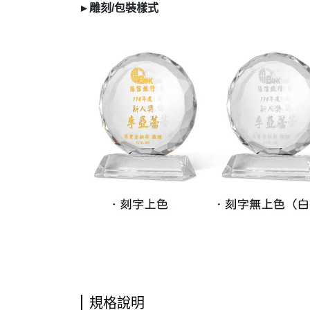
▸
雕刻/
包裝樣式
規格說明