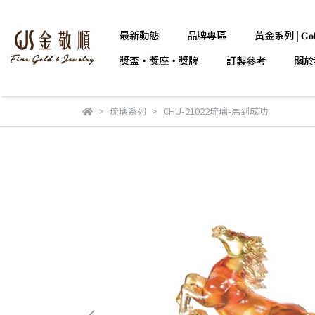
最新動態
品牌專區
黃金系列 | 𝐆𝐨𝐥
獎盃・獎座・獎牌
訂製參考
關於
琉璃系列
CHU-21022琉璃-馬到成功