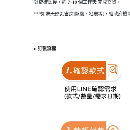
對稿確認後，約
7
–10
個工作天
完成交貨。
***如遇天然災害(如颱風、地震等)，經政府機
▸
訂製
流程