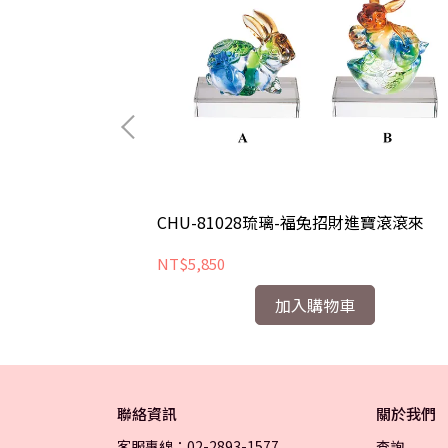
龍戲珠樂悠悠
CHU-81028琉璃-福兔招財進寶滾滾來
NT$5,850
加入購物車
聯絡資訊
關於我們
客服專線：02-2893-1577
查詢