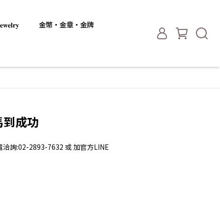
𝐞𝐥𝐫𝐲
金幣・金章・金牌
-馬到成功
2-2893-7632 或 加官方LINE