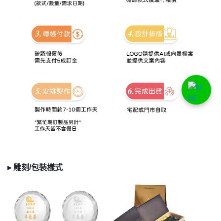
▸
雕刻/
包裝樣式