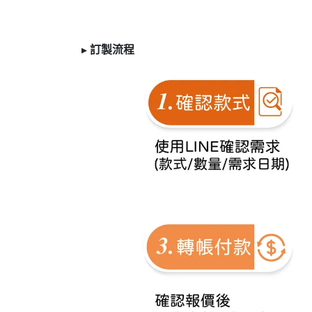
▸
訂製
流程