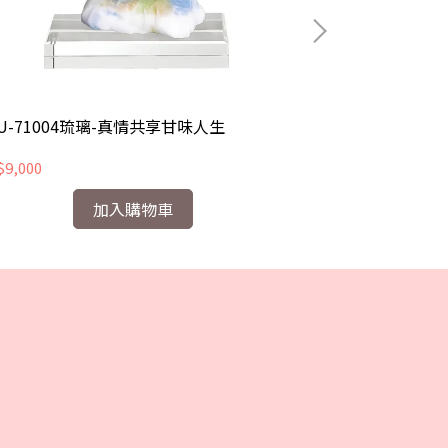
U-71004琉璃-真情共享甘味人生
CHU-71005
9,000
NT$9,000
加入購物車