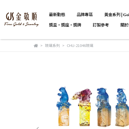
最新動態
品牌專區
黃金系列 | 𝐆𝐨𝐥
獎盃・獎座・獎牌
訂製參考
關於
琉璃系列
CHU-21046琉璃