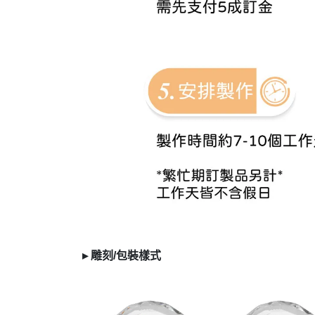
▸
雕刻/
包裝樣式