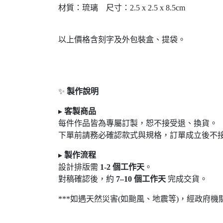
材質：琉璃 尺寸：2.5 x 2.5 x 8.5cm
以上價格含刻字及外包裝盒、提袋。
✨
製作說明
▸
客製商品
每件作品皆為專屬訂製，恕不接受退
、換貨。
下單前請務必確認款式與規格，訂單成立後不
▸
製作流程
設計排版需
1-2
個工作天
。
對稿確認後，約
7
–10
個工作天
完成交貨。
***如遇天然災害(如颱風、地震等)，經政府機