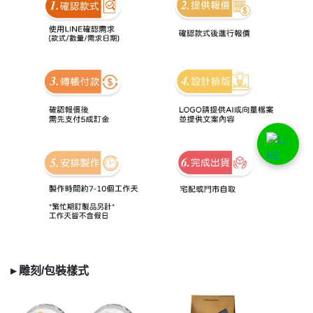
▸
雕刻/
包裝樣式