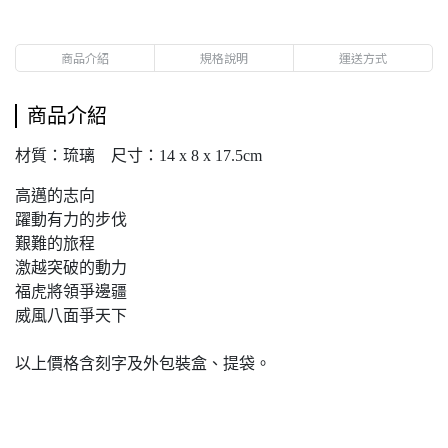
商品介紹
規格說明
運送方式
商品介紹
材質：琉璃 尺寸：14 x 8 x 17.5cm
高邁的志向
躍動有力的步伐
艱難的旅程
激越突破的動力
福虎將領爭邊疆
威風八面爭天下
以上價格含刻字及外包裝盒、提袋。