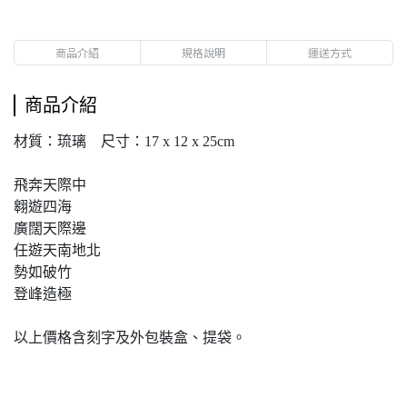
商品介紹
規格說明
運送方式
商品介紹
材質：琉璃 尺寸：17 x 12 x 25cm
飛奔天際中
翱遊四海
廣闊天際邊
任遊天南地北
勢如破竹
登峰造極
以上價格含刻字及外包裝盒、提袋。