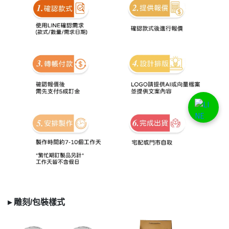
▸
雕刻/
包裝樣式