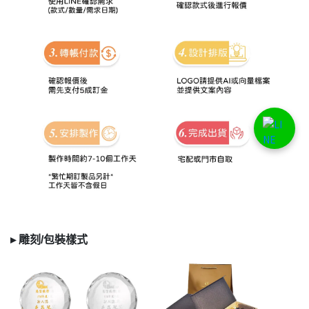
▸
雕刻/
包裝樣式