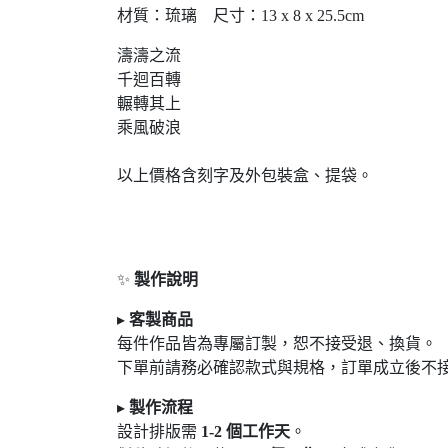
材質：琉璃 尺寸：13 x 8 x 25.5cm
濤濤之流
千迴百轉
輾轉其上
乘風破浪
以上價格含刻字及外包裝盒、提袋。
✨
製作說明
▸
客製商品
每件作品皆為專屬訂製，恕不接受退
、換貨。
下單前請務必確認款式與規格，訂單成立後不
▸
製作流程
設計排版需
1-2
個工作天
。