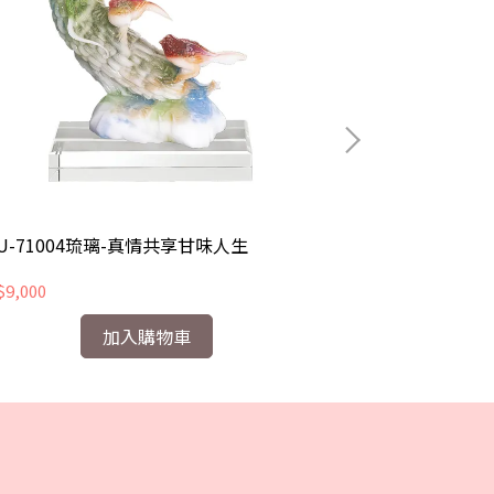
U-71004琉璃-真情共享甘味人生
CHU-71005
9,000
NT$9,000
加入購物車