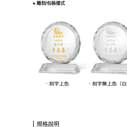
▸
雕刻/
包裝樣式
規格說明