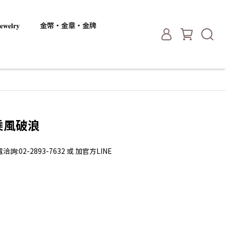
𝐞𝐥𝐫𝐲
金幣・金章・金牌
-乘風破浪
2-2893-7632 或 加官方LINE