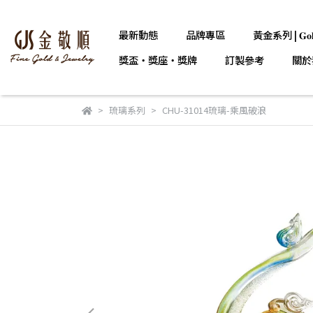
最新動態
品牌專區
黃金系列 | 𝐆𝐨𝐥
獎盃・獎座・獎牌
訂製參考
關於
琉璃系列
CHU-31014琉璃-乘風破浪