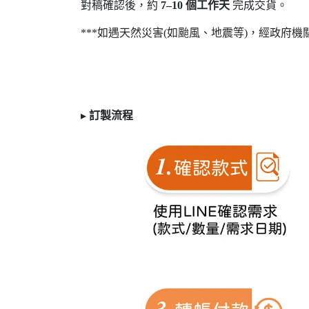
對稿確認後，約
7
–10
個工作天
完成交貨。
***如遇天然災害(如颱風、地震等)，經政府機
▸
訂製
流程