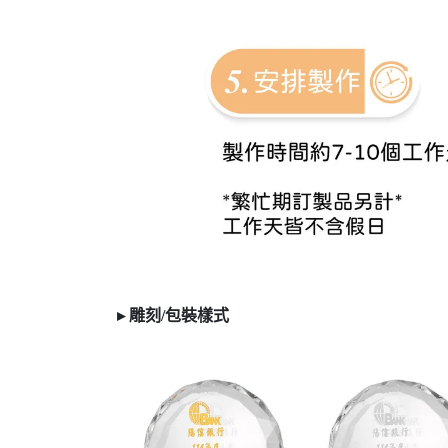
▸ 雕刻/
包裝樣式