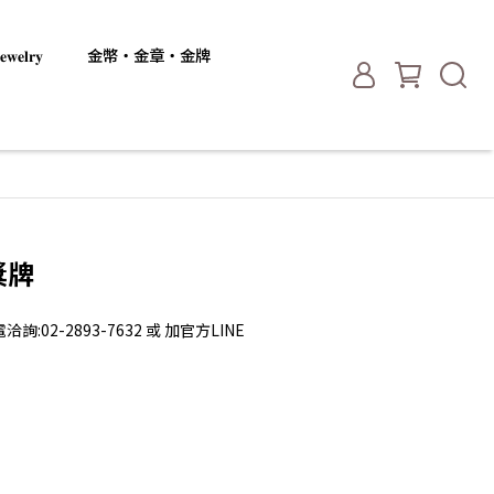
𝐞𝐥𝐫𝐲
金幣・金章・金牌
獎牌
2-2893-7632 或 加官方LINE