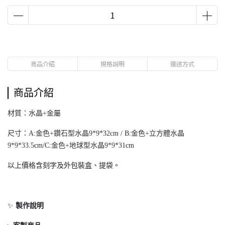
商品介紹
規格說明
運送方式
商品介紹
材質：水晶+金屬
尺寸：A:金色+鑽石型水晶9*9*32
cm / B:
金色+立方體水晶
9*9*33.5
cm/C:
金色+地球型水晶9*9*31
cm
以上價格含刻字及外包裝盒、提袋。
✨
製作說明