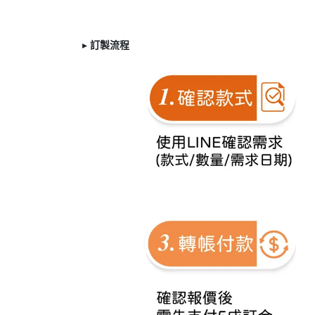
▸
訂製
流程