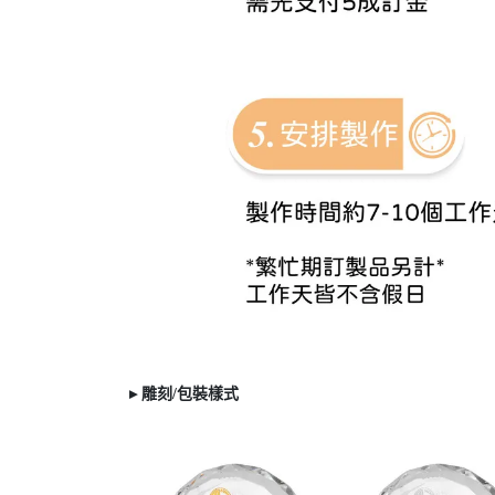
▸ 雕刻/
包裝樣式