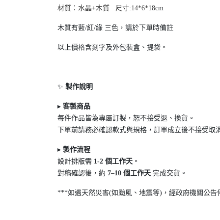
材質：水晶+木質 尺寸:14*6*18
cm
木質有藍/紅/綠 三色，請於下單時備註
以上價格含刻字及外包裝盒、提袋。
✨
製作說明
▸
客製商品
每件作品皆為專屬訂製，恕不接受退
、換貨。
下單前請務必確認款式與規格，訂單成立後不接受取
▸
製作流程
設計排版需
1-2
個工作天
。
對稿確認後，約
7
–10
個工作天
完成交貨。
***如遇天然災害(如颱風、地震等)，經政府機關公告