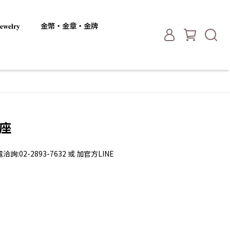
𝐞𝐥𝐫𝐲
金幣・金章・金牌
獎座
2-2893-7632 或 加官方LINE