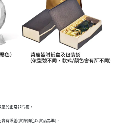
線屬於正常非瑕疵。
會有誤差(實際顏色以實品為準)。