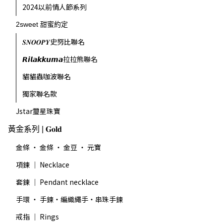
2024以前情人節系列
2sweet 甜蜜約定
𝑺𝑵𝑶𝑶𝑷𝒀史努比聯名
𝙍𝙞𝙡𝙖𝙠𝙠𝙪𝙢𝙖拉拉熊聯名
貓貓蟲咖波聯名
獨家聯名款
Jstar璽星珠寶
黃金系列 | 𝐆𝐨𝐥𝐝
金條 ・ 金條 ・ 金豆 ・ 元寶
項鍊 ｜ Necklace
套鍊 ｜ Pendant necklace
手環 ・ 手鍊・編織繩手・串珠手鍊
戒指 ｜ Rings