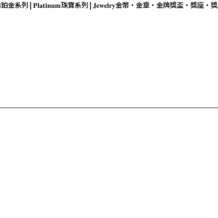

鉑金系列 | 𝐏𝐥𝐚𝐭𝐢𝐧𝐮𝐦
珠寶系列 | 𝐉𝐞𝐰𝐞𝐥𝐫𝐲
金幣・金章・金牌
獎盃・獎座・獎