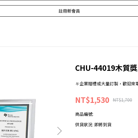
註冊新會員
CHU-44019木質
⛧企業贈禮或大量訂製，歡迎來電洽詢:0
NT$1,530
NT$1,700
商品編號:
供貨狀況:
即將到貨