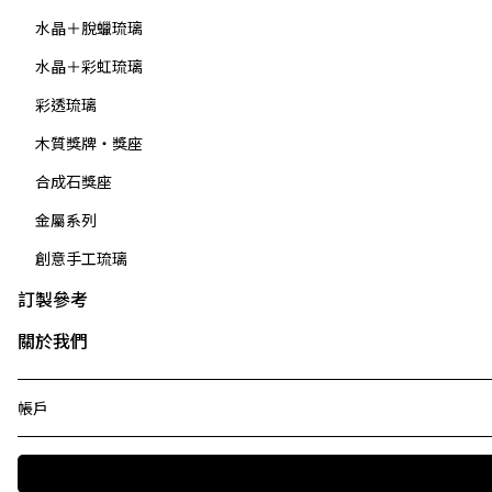
水晶＋脫蠟琉璃
水晶＋彩虹琉璃
彩透琉璃
木質獎牌・獎座
合成石獎座
金屬系列
創意手工琉璃
訂製參考
關於我們
帳戶