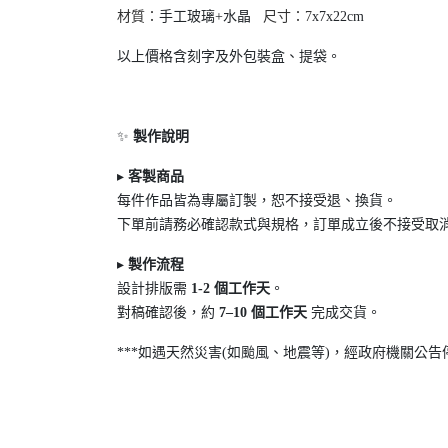
材質：
手工玻璃+水晶
尺寸：7
x7x22cm
以上價格含刻字及外包裝盒、提袋。
✨
製作說明
▸
客製商品
每件作品皆為專屬訂製，恕不接受退
、換貨。
下單前請務必確認款式與規格，訂單成立後不接受取
▸
製作流程
設計排版需
1-2
個工作天
。
對稿確認後，約
7
–10
個工作天
完成交貨。
***如遇天然災害(如颱風、地震等)，經政府機關公告