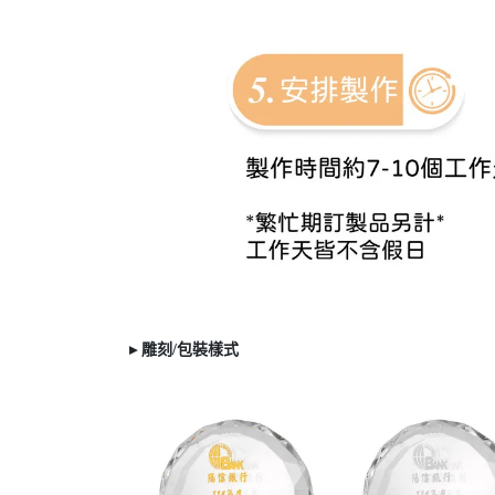
▸ 雕刻/
包裝樣式