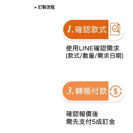
▸
訂製
流程