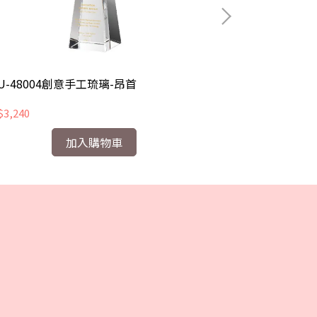
U-48004創意手工琉璃-昂首
CHU-48006
3,240
NT$3,240
加入購物車