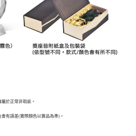
線屬於正常非瑕疵。
會有誤差(實際顏色以實品為準)。