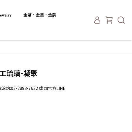
𝐞𝐥𝐫𝐲
金幣・金章・金牌
手工琉璃-凝聚
2-2893-7632 或 加官方LINE