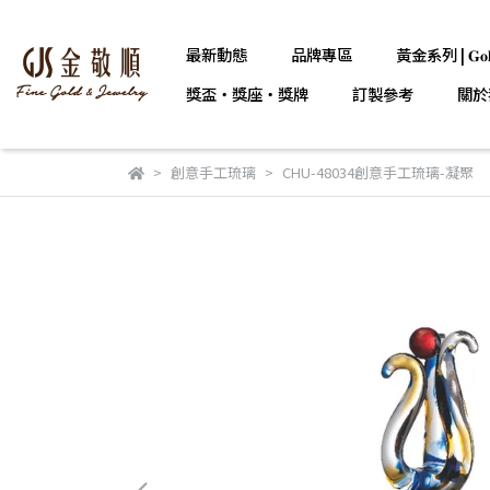
最新動態
品牌專區
黃金系列 | 𝐆𝐨𝐥
獎盃・獎座・獎牌
訂製參考
關於
創意手工琉璃
CHU-48034創意手工琉璃-凝聚