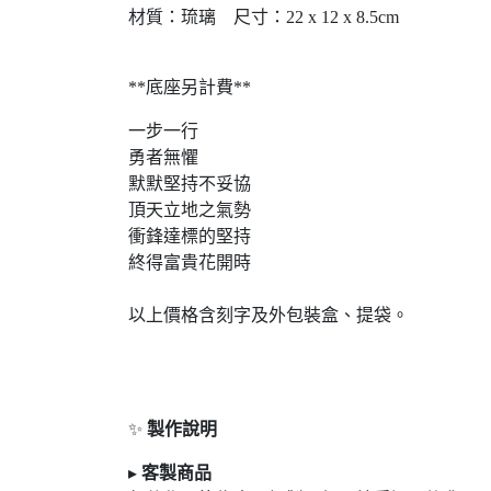
材質：琉璃 尺寸：22 x 12 x 8.5cm
**底座另計費**
一步一行
勇者無懼
默默堅持不妥協
頂天立地之氣勢
衝鋒達標的堅持
終得富貴花開時
以上價格含刻字及外包裝盒、提袋。
✨
製作說明
▸
客製商品