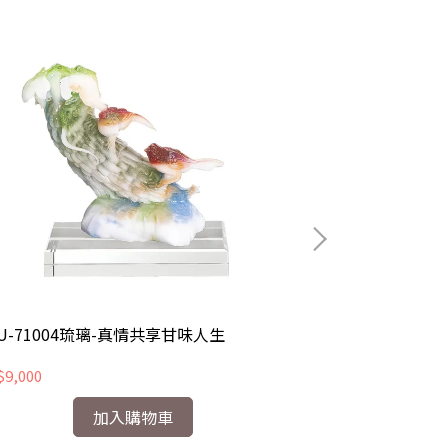
U-71004琉璃-真情共享甘味人生
CHU-71005
9,000
NT$9,000
加入購物車