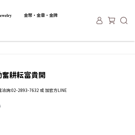
𝐞𝐥𝐫𝐲
金幣・金章・金牌
璃-勤奮耕耘富貴開
2-2893-7632 或 加官方LINE
0