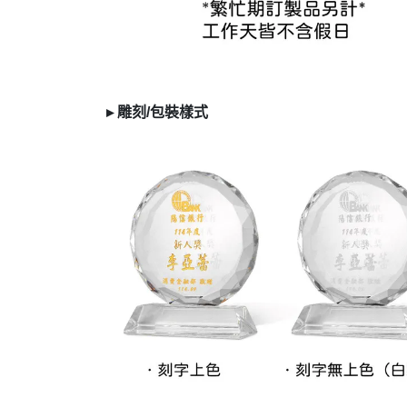
▸
雕刻/
包裝樣式