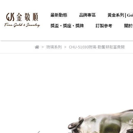
最新動態
品牌專區
黃金系列 | 𝐆𝐨𝐥
獎盃・獎座・獎牌
訂製參考
關於
琉璃系列
CHU-51030琉璃-勤奮耕耘富貴開