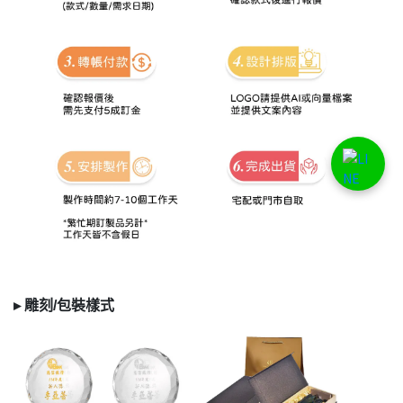
▸
雕刻/
包裝樣式