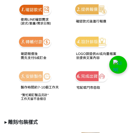
▸
雕刻/
包裝樣式