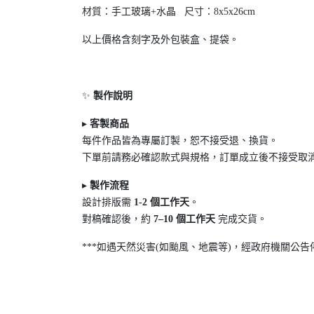
材質：
手工玻璃+水晶
尺寸：8
x5x26cm
以上價格含刻字及外包裝盒、提袋。
✨
製作說明
▸
客製商品
每件作品皆為專屬訂製，恕不接受退
、換貨。
下單前請務必確認款式與規格，訂單成立後不接受取
▸
製作流程
設計排版需
1-2
個工作天
。
對稿確認後，約
7
–10
個工作天
完成交貨。
***如遇天然災害(如颱風、地震等)，經政府機關公告