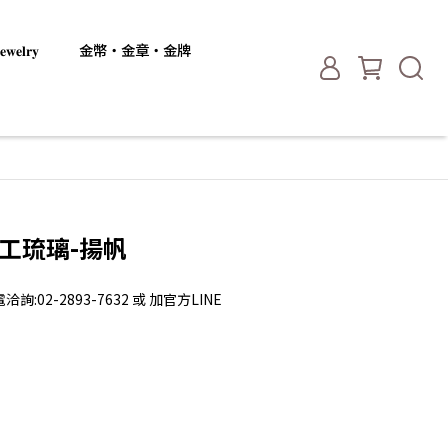
𝐞𝐥𝐫𝐲
金幣・金章・金牌
手工琉璃-揚帆
2-2893-7632 或 加官方LINE