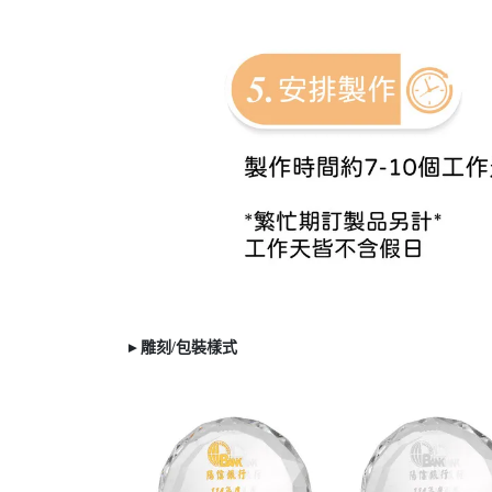
▸ 雕刻/
包裝樣式