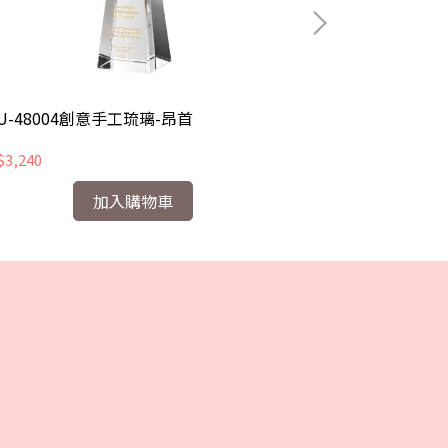
U-48004創意手工琉璃-昂首
CHU-48005
3,240
NT$3,240
加入購物車