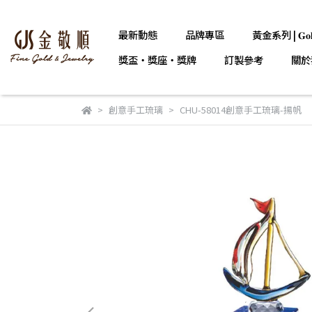
最新動態
品牌專區
黃金系列 | 𝐆𝐨𝐥
獎盃・獎座・獎牌
訂製參考
關於
創意手工琉璃
CHU-58014創意手工琉璃-揚帆