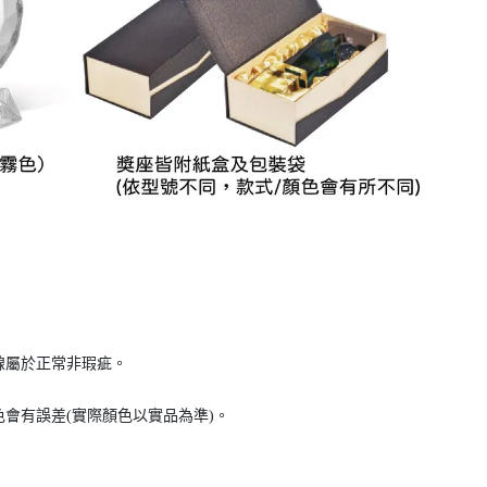
線屬於正常非瑕疵。
會有誤差(實際顏色以實品為準)。