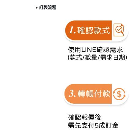
▸
訂製
流程