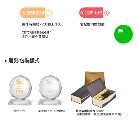
▸
雕刻/
包裝樣式