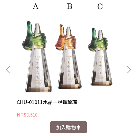
CHU-01011水晶＋脫蠟琉璃
CH
NT$3,510
NT
加入購物車