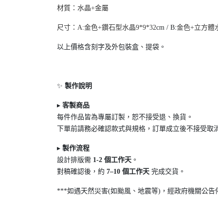
材質：水晶+金屬
尺寸：A:金色+鑽石型水晶9*9*32
cm / B:
金色+立方體水晶
以上價格含刻字及外包裝盒、提袋。
✨
製作說明
▸
客製商品
每件作品皆為專屬訂製，恕不接受退
、換貨。
下單前請務必確認款式與規格，訂單成立後不接受取
▸
製作流程
設計排版需
1-2
個工作天
。
對稿確認後，約
7
–10
個工作天
完成交貨。
***如遇天然災害(如颱風、地震等)，經政府機關公告