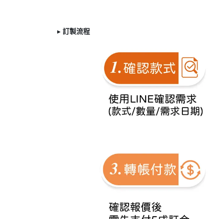
▸
訂製
流程