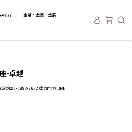
𝐞𝐥𝐫𝐲
金幣・金章・金牌
獎座-卓越
2-2893-7632 或 加官方LINE