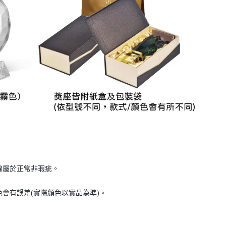
線屬於正常非瑕疵。
會有誤差(實際顏色以實品為準)。