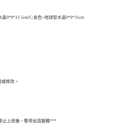
9*9*33.5
cm/C:
金色+地球型水晶9*9*31
cm
消或修改。
停止上班後，暫停出貨服務***